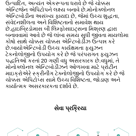
ઉત્પાદિત, અત્યંત એકરૂપતા ધરાવે છે જે ચોક્કસ
એન્ટિજેન એપિટોપને લક્ષ્ય બનાવે છે.મોનોક્લોનલ
એન્ટિબોડીના અસંખ્ય ફાયદા છે, જેમાં ઉચ્ચ શુદ્ધતા,
સંવેદનશીલતા અને વિશિષ્ટતાનો સમાવેશ થાય
છે.હાઇબ્રિડોમાસ બી લિમ્ફોસાઇટ્સના મિશ્રણ દ્વારા
બનાવવામાં આવે છે જે લાંબા સમય સુધી જીવતા માયલોમા
કોષો સાથે ચોક્કસ ચોક્કસ એન્ટિબોડીઝ ઉત્પન્ન કરે
છે.બાયોએન્ટિબોડી ઉચ્ચ કાર્યક્ષમતા ફ્યુઝન
ટેકનોલોજીનો ઉપયોગ કરે છે જે પરંપરાગત ફ્યુઝન
પદ્ધતિઓ કરતાં 20 ગણી વધુ અસરકારક છે.વધુમાં, તે
મોનોક્લોનલ એન્ટિબોડીઝને ઓળખવા માટે પ્રોટીન
માઇક્રોએરે સ્ક્રીનીંગ ટેક્નોલોજીનો ઉપયોગ કરે છે જે
ચોક્કસ એપિટોપ્સ સામે ઉચ્ચ વિશિષ્ટતા, જોડાણ અને
કાર્યાત્મક અસરકારકતા દર્શાવે છે.
સેવા પ્રક્રિયા