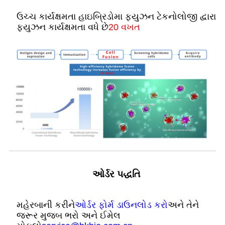
ઉચ્ચ કાર્યક્ષમતા હાઇબ્રિડોમા ફ્યુઝન ટેકનોલોજી દ્વારા
ફ્યુઝન કાર્યક્ષમતા વધે છે
20 વખત
ઓર્ડર પદ્ધતિ
મહેરબાની કરીને
ઓર્ડર ફોર્મ ડાઉનલોડ કરો
અને તેને
જરૂર મુજબ ભરો અને ઈમેલ