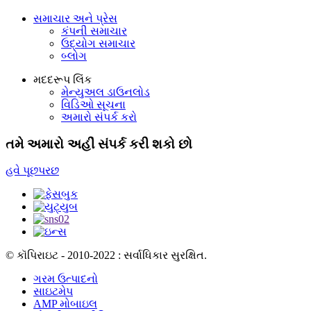
સમાચાર અને પ્રેસ
કંપની સમાચાર
ઉદ્યોગ સમાચાર
બ્લોગ
મદદરૂપ લિંક
મેન્યુઅલ ડાઉનલોડ
વિડિઓ સૂચના
અમારો સંપર્ક કરો
તમે અમારો અહીં સંપર્ક કરી શકો છો
હવે પૂછપરછ
© કૉપિરાઇટ - 2010-2022 : સર્વાધિકાર સુરક્ષિત.
ગરમ ઉત્પાદનો
સાઇટમેપ
AMP મોબાઇલ