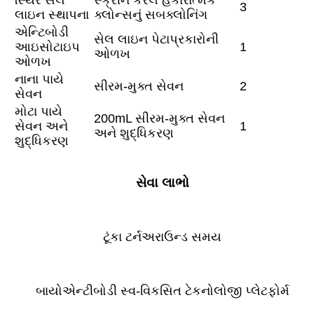
3
લાઇન સ્થાપના
ક્લોન્સનું સબક્લોનિંગ
એન્ટિબોડી
સેલ લાઇન પેટાપ્રકારોની
આઇસોટાઇપ
1
ઓળખ
ઓળખ
નાના પાયે
સીરમ-મુક્ત સેવન
2
સેવન
મોટા પાયે
200mL સીરમ-મુક્ત સેવન
સેવન અને
1
અને શુદ્ધિકરણ
શુદ્ધિકરણ
સેવા લાભો
ટૂંકા ટર્નઅરાઉન્ડ સમય
બાયોએન્ટીબોડી સ્વ-વિકસિત ટેકનોલોજી પ્લેટફોર્મ