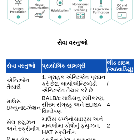
સેવા વસ્તુઓ
લીડ ટાઇમ
સેવા વસ્તુઓ
પ્રાયોગિક સામગ્રી
(અઠવાડિયું)
1. ગ્રાહક એન્ટિજેન પ્રદાન
એન્ટિજેન
કરે છે
2. બાયોએન્ટિબોડી
/
તૈયારી
એન્ટિજેન તૈયાર કરે છે
BALB/c માઉસનું રસીકરણ,
માઉસ
સીરમ સંગ્રહ અને ELISA
4
ઇમ્યુનાઇઝેશન
વિશ્લેષણ
માઉસ સ્પ્લેનોસાઇટ્સ અને
સેલ ફ્યુઝન
માયલોમા કોષોનું ફ્યુઝન,
2
અને સ્ક્રીનીંગ
HAT સ્ક્રીનીંગ
સ્થિર સેલ
સ્ક્રીન કરેલ હકારાત્મક