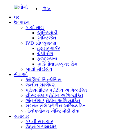
中文
ઘર
ઉત્પાદન
કાચો માલ
એન્ટિબોડી
એન્ટિજેન
IVD સોલ્યુશન્સ
ટ્યુમર માર્કર
ચેપી રોગ
ફળદ્રુપતા
કાર્ડિયોવાસ્ક્યુલર રોગ
બાયો-મેડિસિન
સેવાઓ
ઓલિગો સિન્થેસિસ
જનીન સંશ્લેષણ
પ્રોકાર્યોટિક પ્રોટીન અભિવ્યક્તિ
યીસ્ટ સેલ પ્રોટીન અભિવ્યક્તિ
જંતુ સેલ પ્રોટીન અભિવ્યક્તિ
સસ્તન સેલ પ્રોટીન અભિવ્યક્તિ
મોનોક્લોનલ એન્ટિબોડી સેવા
સમાચાર
કંપની સમાચાર
ઉદ્યોગ સમાચાર