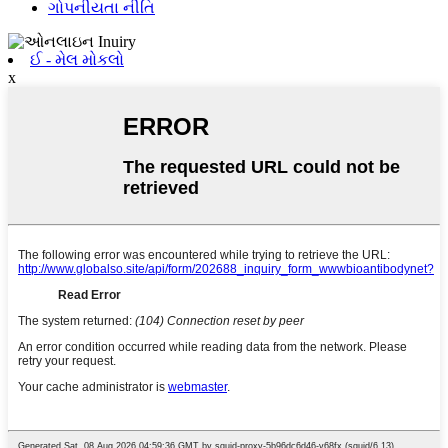
ગોપનીયતા નીતિ
ઈ - મેલ મોકલો
x