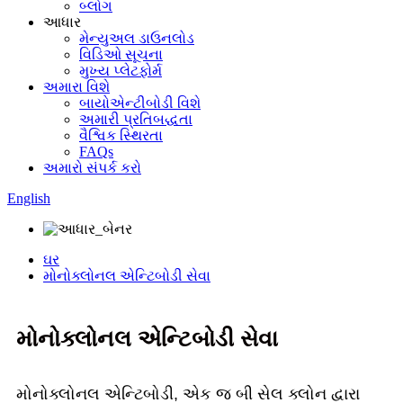
બ્લોગ
આધાર
મેન્યુઅલ ડાઉનલોડ
વિડિઓ સૂચના
મુખ્ય પ્લેટફોર્મ
અમારા વિશે
બાયોએન્ટીબોડી વિશે
અમારી પ્રતિબદ્ધતા
વૈશ્વિક સ્થિરતા
FAQs
અમારો સંપર્ક કરો
English
ઘર
મોનોક્લોનલ એન્ટિબોડી સેવા
મોનોક્લોનલ એન્ટિબોડી સેવા
મોનોક્લોનલ એન્ટિબોડી, એક જ બી સેલ ક્લોન દ્વારા