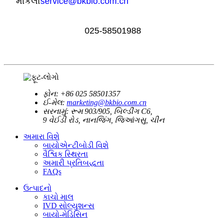
મોકલો
service@bkbio.com.cn
025-58501988
ફોન:
+86 025 58501357
ઈ-મેલ:
marketing@bkbio.com.cn
સરનામું:
રૂમ 903/905, બિલ્ડીંગ C6,
9 વેઈડી રોડ, નાનજિંગ, જિઆંગસુ, ચીન
અમારા વિશે
બાયોએન્ટીબોડી વિશે
વૈશ્વિક સ્થિરતા
અમારી પ્રતિબદ્ધતા
FAQs
ઉત્પાદનો
કાચો માલ
IVD સોલ્યુશન્સ
બાયો-મેડિસિન